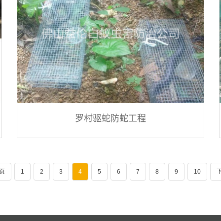
罗村驱蛇防蛇工程
页
1
2
3
4
5
6
7
8
9
10