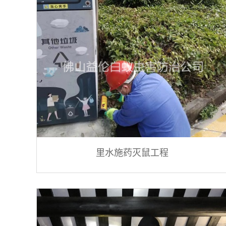
里水施药灭鼠工程