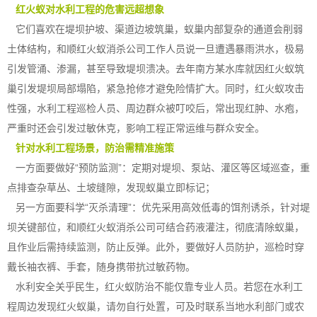
红火蚁对水利工程的危害远超想象
它们喜欢在堤坝护坡、渠道边坡筑巢，蚁巢内部复杂的通道会削弱
土体结构，和顺红火蚁消杀公司工作人员说一旦遭遇暴雨洪水，极易
引发管涌、渗漏，甚至导致堤坝溃决。去年南方某水库就因
红火蚁
筑
巢引发堤坝局部塌陷，紧急抢修才避免险情扩大。同时，红火蚁攻击
性强，水利工程巡检人员、周边群众被叮咬后，常出现红肿、水疱，
严重时还会引发过敏休克，影响工程正常运维与群众安全。
针对水利工程场景，防治需精准施策
一方面要做好“预防监测”：定期对堤坝、泵站、灌区等区域巡查，重
点排查杂草丛、土坡缝隙，发现蚁巢立即标记；
另一方面要科学“灭杀清理”：优先采用高效低毒的饵剂诱杀，针对堤
坝
关键部位
，和顺红火蚁消杀公司可结合药液灌注，彻底清除蚁巢，
且作业后需持续监测，防止反弹。此外，要做好人员防护，巡检时穿
戴长袖衣裤、手套，随身携带抗过敏药物。
水利安全关乎民生，红火蚁防治不能仅靠专业人员。若您在水利工
程周边发现红火蚁巢，请勿自行处置，可及时联系当地水利部门或农