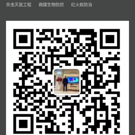
杀虫灭鼠工程
病媒生物防控
红火蚁防治