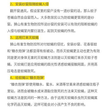
2
、安装纱窗阻隔蚊蝇入侵
翻开窗通风，假设家里的窗户没有一道纱窗的话，那么蚊子
苍蝇自然会自窗而入。
大多数居民
以为防蚊蝇更管用的是纱
窗。狮山有害生物防控所说纱窗的安装可以有效的阻断蚊蝇的
入侵与蚊蝇室内繁衍滋生，起到灭蚊蝇的作用。
3、运用灯来灭蚊蝇
狮山有害生物防控所对付蚊蝇的
侵扰
，安装纱窗、花香驱蚊
和“糖衣炮弹”法都显得有些被动，而杀灭蚊蝇更主动也更为有效
同是更对身体无害的灭蚊蝇方法则是以灭蚊蝇灯来杀灭蚊子苍
蝇。
灭蚊蝇灯
是应用蚊蝇的趋光性诱惑蚊蝇接触网面，并用高
压电击是蚊蝇致死。
4、给蚊蝇以“糖衣炮弹”
“糖衣炮弹”即使用糖水、蜜水、米酒等甘美来诱惑蚊蝇往瓶子
里钻，进而会被糖水或米酒黏住致死的方法来灭蚊蝇，这种灭
蚊蝇方法是民间的一种方法，由于运用灭蚊蝇杀虫剂灭蚊蝇属
化学药品灭蚊蝇，这样可能会对小孩产生不良的影响。