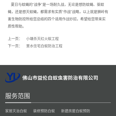
夏日与蚊蝇的“战争”是一场耐久战，无论是想防蚊蝇、驱蚊
蝇，还是想灭蚊蝇，都需求有实质“作战”战略，以上就是狮岭有
害生物防控所给您总结的四个适用
作战妙招
，希望给您带来实
质性帮助。
上一页：
小塘杀灭红火蚁工程
下一页：
里水住宅白蚁防治工程
服务范围
家居灭治白蚁
装修预防白蚁
新建房屋白蚁预防