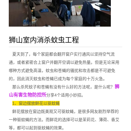
狮山室内消杀蚊虫工程
夏天到了，每个家庭都会翻开窗户实行通风以坚持空气流
通，或者紧密合上窗户并翻开空调以避免热量。但是无论采用
哪种方式避免高温，蚊虫和苍蝇的骚扰和攻击都是不可避免
的，因此消灭蚊虫和苍蝇已成为每个家庭的十万火急。
狮
那么杀死蚊子和苍蝇有没有什么好的方法呢，是什么呢？
山有害生物防控所
分享4个适用小妙招。
1、窗边摆放鲜花以驱蚊蝇
鲜花摆放在窗边既美观又可驱蚊蝇，是很多网友剧烈举荐的
一种驱蚊蝇的方法。而鲜花的选择可以是
茉莉花
、薄荷、香艾
等，都可以起到驱蚊蝇的效果。