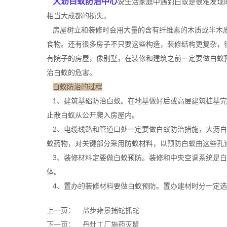
大沥白蚁防治中心
说生活家庭中遇到白蚁是很难发现
相当大成都的损失。
房屋树立和装修时会用大量的含有纤维素的木质或半木质
食物。还有很多房子不只要这些构造，装修结构更复杂，
有院子的房屋，像别墅，在装修和建筑之前一定要做白蚁
治白蚁的危害。
白蚁防治的过程
1、建筑基础防治白蚁。在地基做好后或高层建筑桩基完
止散白蚁从公开爬入房屋内。
2、电缆线路和管道口处一定要做白蚁防治措施，大沥白
蚁药物，对关键部分采用防蚁材料，以预防白蚁由这些孔
3、装修材料定要做白蚁预防。装修和中央空调系统是白
体。
4、置办的装修材料要做白蚁预防。置办建材时分一定选
上一页：
盐步雍景捕蛇抓蛇
下一页：
丹灶工厂施药灭鼠