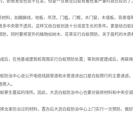
的，即使发现也会不在意，但是一旦察觉白蚁有着危害严重时就比较迟了
材料，如踢脚线，地板，吊顶，门槛，门框，木门窗，木墙板，背景墙
很多中央密不透风，这样又给白蚁创造十分适宜生长的条件。更是给白蚁
预防，同时要将室外的植物如树木、花草实行白蚁预防，关于腐朽的木质材
成后，在地基或建筑桩周围实行白蚁预防处置；等到房屋建成后，再联络
蚁防治中心说公开电缆线路管道和水管道进出口是白蚁爬行的
主要通道
。
道爬入。
蚁孳生蔓延的场所。因此，大沥白蚁防治中心也要对装修材料和中央空调
择
虫害防治
过的材料，置办后大沥白蚁防治中心上门实行一次预防，做好