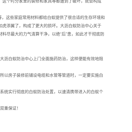
，这个时分家里的装修和家具等都遭到了破坏，就会构成
等，这些家庭常用材料都给白蚁提供了很合适的生存环境和
如虎添翼了，构成了更大的损坏。大沥白蚁防治中心关于
料尽最大的力气清算干净，以绝“后”患，如此才干彻底防
大沥白蚁防治中心上门全面施药防治，这样便能有效地阻
所以房子装修前铺设电缆和水管等管道时，一定要实施白
系统实行彻底的白蚁防治处置，以速清携带进入的白蚁个
双重保证！