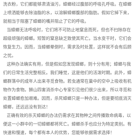
洗衣粉，它们都能够肃清油污，蟑螂经过腹部的呼吸孔呼吸。在蟑螂
上喷洒能够去除油脂的水，以溶解蟑螂腹部的脂肪。假如它掉下来，
就相当于阻塞了蟑螂的嘴并阻止了它的呼吸。
当蟑螂无法呼吸时，它们将不可防止地窒息而死，但也不扫除存在
超级顽强的蟑螂。短暂的窒息缺乏致使其死亡。当水变干时，它们会
恢复生力。因而，当蟑螂晕倒时，需求及时处置，这样就不会有后顾
之忧。
这种办法确实有用，但是假如您发现蟑螂，则十分有用；蟑螂与我
们的日常生活完整相反。我们睡觉，这是他们的活泼时期。此外，蟑
螂群落中的成年人出来寻觅食物。
若虫
通常在巢中的空中上吸收有机
物作为食物。狮山四害消杀中心专家引见他们很少出来，所以寻觅和
处置蟑螂愈加艰难。因而，杀死蟑螂只是一种办法，但是要彻底消灭
蟑螂，还远远没有到达！
正确有效的杀灭蟑螂的办法仍需求在其物种之间传播致命病毒，以
便这一小群中的一切蟑螂都将死亡。蟑螂杀手也应分为
特定类别
。有
快速和慢速，每个都有本人的优势，您能够依据需求选择！