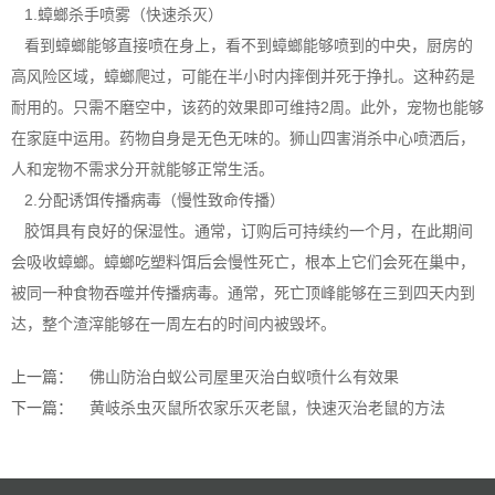
1.蟑螂杀手喷雾（快速杀灭）
看到蟑螂能够直接喷在身上，看不到蟑螂能够喷到的中央，厨房的
高风险区域，蟑螂爬过，可能在半小时内摔倒并死于挣扎。这种药是
耐用的。只需不磨空中，该药的效果即可维持2周。此外，宠物也能够
在家庭中运用。药物自身是无色无味的。狮山四害消杀中心喷洒后，
人和宠物不需求分开就能够正常生活。
2.分配诱饵传播病毒（慢性致命传播）
胶饵具有良好的保湿性。通常，订购后可持续约一个月，在此期间
会吸收蟑螂。蟑螂吃塑料饵后会慢性死亡，根本上它们会死在巢中，
被同一种食物吞噬并
传播病毒
。通常，死亡顶峰能够在三到四天内到
达，整个渣滓能够在一周左右的时间内被毁坏。
上一篇：
佛山防治白蚁公司屋里灭治白蚁喷什么有效果
下一篇：
黄岐杀虫灭鼠所农家乐灭老鼠，快速灭治老鼠的方法