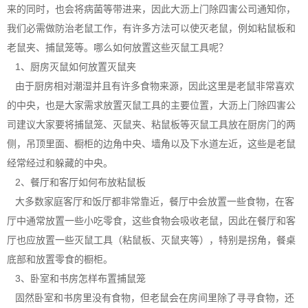
来的同时，也会将病菌等带进来，因此大沥上门除四害公司通知你，
我们必需做防治老鼠工作，有许多方法可以使灭老鼠，例如粘鼠板和
老鼠夹、捕鼠笼等。哪么如何放置这些灭鼠工具呢？
1、厨房灭鼠如何放置灭鼠夹
由于厨房相对潮湿并且有许多食物来源，因此这里是
老鼠
非常喜欢
的中央，也是大家需求放置灭鼠工具的主要位置，大沥上门除四害公
司建议大家要将捕鼠笼、灭鼠夹、粘鼠板等灭鼠工具放在厨房门的两
侧，吊顶里面、橱柜的边角中央、墙角以及下水道左近，这些是老鼠
经常经过和躲藏的中央。
2、餐厅和客厅如何布放粘鼠板
大多数家庭客厅和饭厅都非常靠近，餐厅中会放置一些食物，在客
厅中通常放置一些小吃零食，这些食物会吸收老鼠，因此在餐厅和客
厅也应放置一些
灭鼠工具
（粘鼠板、灭鼠夹等），特别是拐角，餐桌
底部和放置零食的橱柜。
3、卧室和书房怎样布置捕鼠笼
固然卧室和书房里
没有食物
，但老鼠会在房间里除了寻寻食物，还