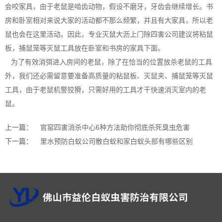
会咬家具，由于老鼠是啮齿动物，假设不磨牙，牙齿会继续增长。书
房和卧室相对来说大家的活动都不那么频繁，并且有大家具，所以老
鼠也会在这里活动。因此，
专业灭鼠
大沥上门除四害公司建议将粘鼠
板，捕鼠笼等灭鼠工具放在卧室和书房的家具下面。
为了有效消弭进入房间的老鼠，除了在恰当的位置放杀老鼠的工具
外，我们还必需留意要准备高质量的粘鼠板、灭鼠夹、捕鼠笼等灭鼠
工具，由于老鼠机警狡猾，只需好用的工具才干快速消灭室内的老
鼠。
上一篇：
官窑四害消杀中心6种方法助你彻底杀死臭虫危害
下一篇：
里水预防白蚁公司散白蚁和家白蚁头部有哪些区别