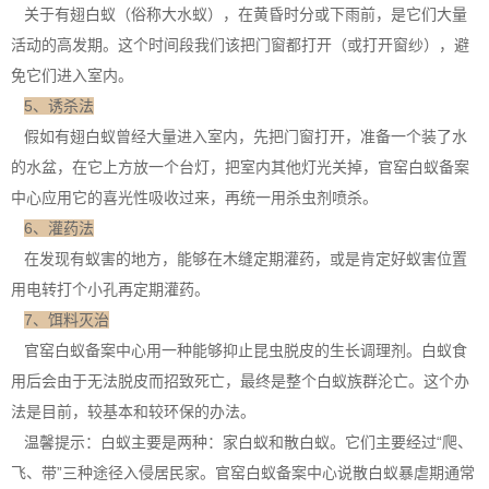
关于有翅白蚁（俗称大水蚁），在黄昏时分或下雨前，是它们大量
活动的高发期。这个时间段我们该把门窗都打开（或打开窗纱），避
免它们进入室内。
5、诱杀法
假如有翅白蚁曾经大量进入室内，先把门窗打开，准备一个装了水
的水盆，在它上方放一个台灯，把室内其他灯光关掉，官窑白蚁备案
中心应用它的喜光性吸收过来，再统一用杀虫剂喷杀。
6
、灌药法
在发现有蚁害的地方，能够在木缝定期灌药，或是肯定好蚁害位置
用电转打个小孔再定期灌药。
7、饵料灭治
官窑白蚁备案中心用一种能够抑止昆虫脱皮的生长调理剂。白蚁食
用后会由于无法脱皮而招致死亡，最终是整个白蚁族群沦亡。这个办
法是目前，较基本和较环保的办法。
温馨提示：白蚁主要是两种：家白蚁和散白蚁。它们主要经过“爬、
飞、带”三种途径入侵居民家。官窑白蚁备案中心说
散白蚁
暴虐期通常