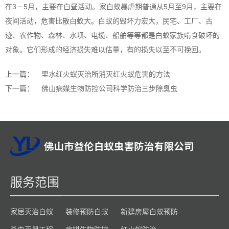
在3－5月，主要在白昼活动。家白蚁暴虐期普通从5月至9月，主要在
夜间活动，危害比散白蚁大。白蚁的毁坏力宏大，民宅、工厂、古
迹、农作物、森林、水坝、电缆、船舶等等都是白蚁家族啃食破坏的
对象。它们形成的经济损失难以估量，有的损失以至不可挽回。
上一篇：
里水红火蚁灭治所消灭红火蚁危害的方法
下一篇：
佛山病媒生物防控公司科学防治三步除臭虫
服务范围
家居灭治白蚁
装修预防白蚁
新建房屋白蚁预防