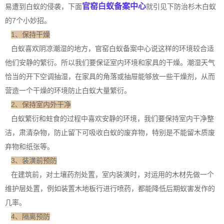
官窑白蚁备案中心
易遭到白蚁的侵袭，下面
就引见下防治杉木白蚁
的7个小妙招。
1、保持干燥
白蚁喜欢阴凉潮湿的地方，官窑白蚁备案中心说这样的环境较合适
他们安静的繁衍。所以我们要保证室内环境和家具的干燥。潮湿天气
恰当的开下
空调抽湿
，在家具的角落或抽屉能够放一些干燥剂，从而
营造一个干燥的环境防止白蚁大量繁衍。
2、保持室内外干净
白蚁繁衍和蛀食的过程中喜欢安静的环境，我们要保持室内干净整
洁，肃清杂物，防止留下可吸收白蚁的废弃物，特别是不能留木质废
弃物和纸张等。
3、装潢前预防
在建筑前，对土壤
药剂处置
，室内装潢时，对运用的木材先做一个
维护层处置，例如装置木地板行进行喷药，都能降低后期蚁害发作的
几率。
4、隔离预防