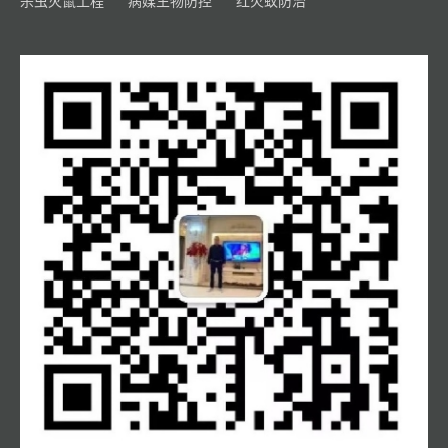
杀虫灭鼠工程
病媒生物防控
红火蚁防治